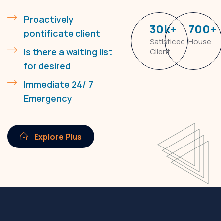
Proactively
30
k
+
700
+
pontificate client
Satisficed
House
Is there a waiting list
Client
for desired
Immediate 24/ 7
Emergency
Explore Plus