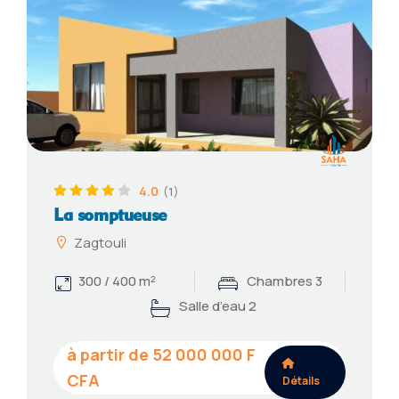
4.0
(1)
La somptueuse
Zagtouli
300 / 400 m²
Chambres 3
Salle d’eau 2
52 000 000
Détails