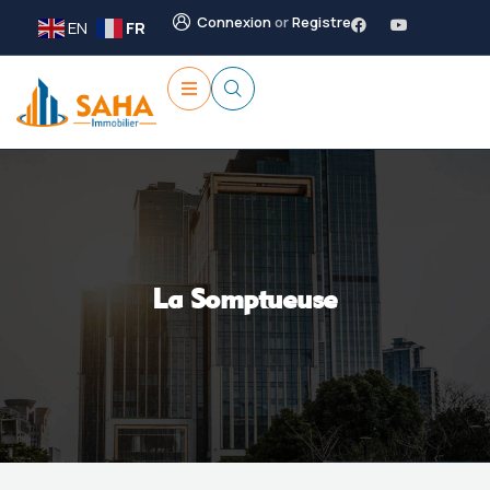
Connexion
or
Registre
EN
FR
La Somptueuse