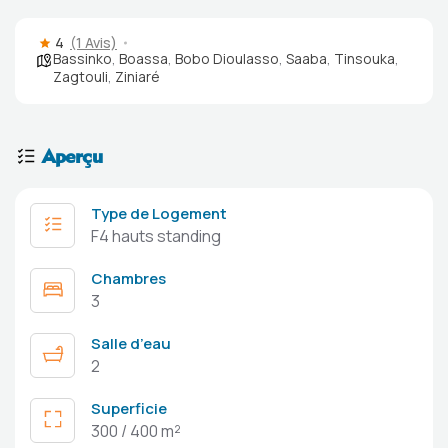
4
(1 Avis)
Bassinko
,
Boassa
,
Bobo Dioulasso
,
Saaba
,
Tinsouka
,
Zagtouli
,
Ziniaré
Aperçu
Type de Logement
F4 hauts standing
Chambres
3
Salle d’eau
2
Superficie
300 / 400 m²