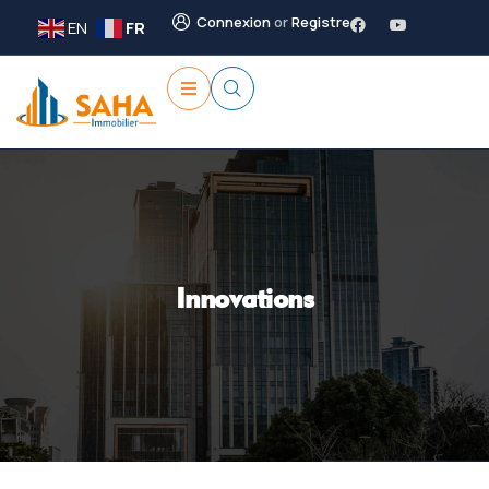
Connexion
or
Registre
EN
FR
Innovations