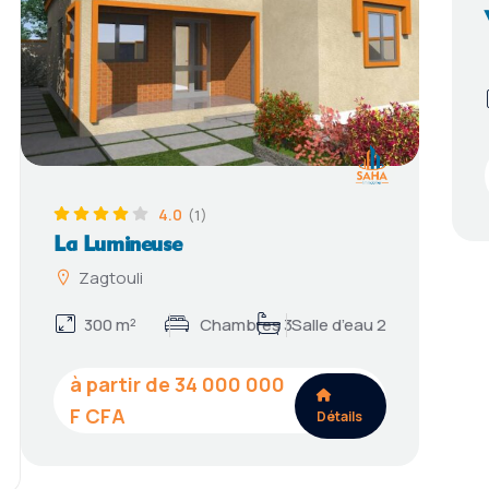
4.0
(1)
La Lumineuse
Zagtouli
300 m²
Chambres 3
Salle d’eau 2
34 000 000
Détails