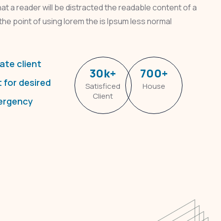
that a reader will be distracted the readable content of a
the point of using lorem the is Ipsum less normal
ate client
30
k
+
700
+
t for desired
Satisficed
House
Client
ergency