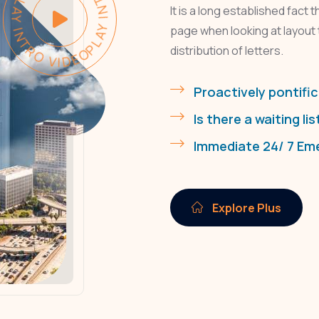
PLAY INTRO VIDEO - PLAY INTRO VIDEO -
It is a long established fact 
page when looking at layout 
distribution of letters.
Proactively pontific
Is there a waiting lis
Immediate 24/ 7 Em
Explore Plus