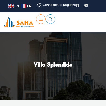
Connexion
or
Registre
EN
FR
Villa Splendide