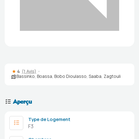
4
(1 Avis)
Bassinko
,
Boassa
,
Bobo Dioulasso
,
Saaba
,
Zagtouli
Aperçu
Type de Logement
F3