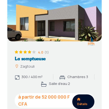
4.0
(1)
La somptueuse
Zagtouli
300 / 400 m²
Chambres 3
Salle d’eau 2
52 000 000
Détails