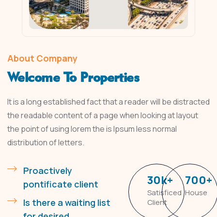
About Company
Welcome To Properties
It is a long established fact that a reader will be distracted
the readable content of a page when looking at layout
the point of using lorem the is Ipsum less normal
distribution of letters.
Proactively
30
k
+
700
+
pontificate client
Satisficed
House
Is there a waiting list
Client
for desired