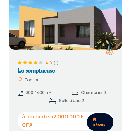
4.0
(1)
La somptueuse
Zagtouli
300 / 400 m²
Chambres 3
Salle d’eau 2
52 000 000
Détails