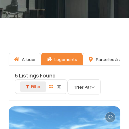
A louer
Logements
Parcelles à usa
6
Listings Found
Filter
Trier Par