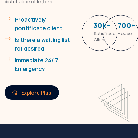
distribution of letters.
Proactively
30
k
+
700
+
pontificate client
Satisficed
House
Is there a waiting list
Client
for desired
Immediate 24/ 7
Emergency
Explore Plus