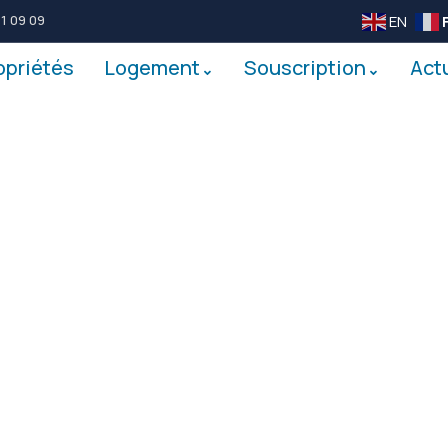
EN
1 09 09
opriétés
Logement
Souscription
Act
Future Dream Home