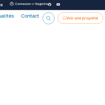
Connexion
or
Registre
FR
ualités
Contact
Voir une propiété