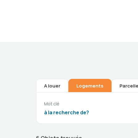
A louer
Logements
Parcell
Mot clé