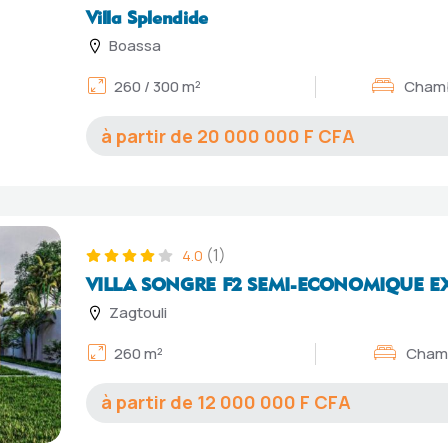
Villa Splendide
Boassa
260 / 300 m²
Chamb
20 000 000
(1)
4.0
VILLA SONGRE F2 SEMI-ECONOMIQUE E
Zagtouli
260 m²
Chamb
12 000 000