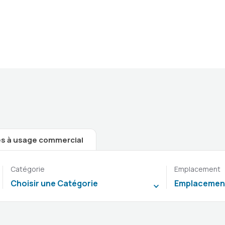
Providing the best Real Estate services
es à usage commercial
Catégorie
Emplacement
Choisir une Catégorie
Emplacemen