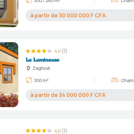
300 / 260 m²
Chamb
30 000 000
(1)
4.0
La Lumineuse
Zagtouli
300 m²
Chamb
34 000 000
(1)
4.0