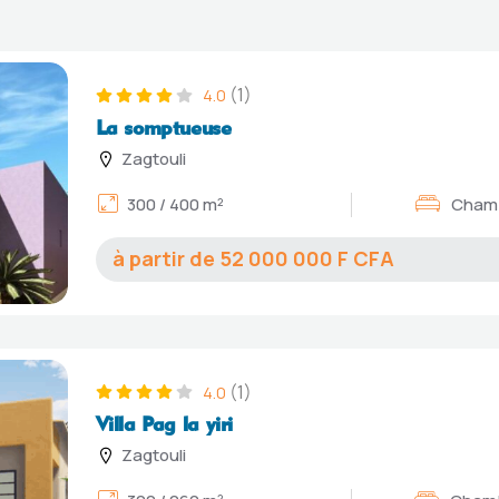
(1)
4.0
La somptueuse
Zagtouli
300 / 400 m²
Chamb
52 000 000
(1)
4.0
Villa Pag la yiri
Zagtouli