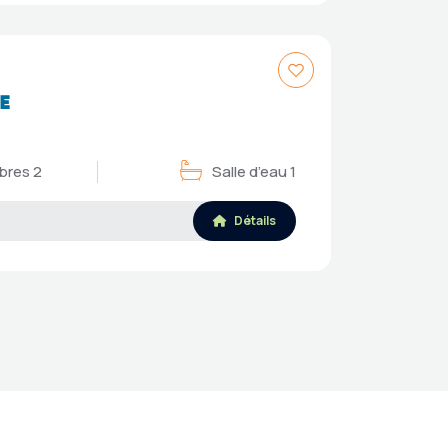
E
res 2
Salle d’eau 1
Détails