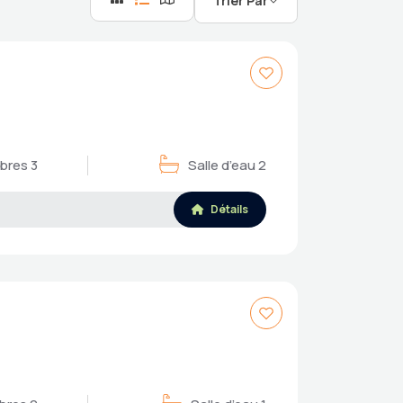
Trier Par
res 3
Salle d’eau 2
Détails