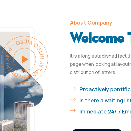
About Company
Welcome T
PLAY INTRO VIDEO - PLAY INTRO VIDEO -
It is a long established fact 
page when looking at layout 
distribution of letters.
Proactively pontific
Is there a waiting lis
Immediate 24/ 7 Em