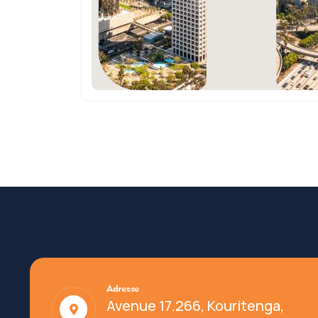
Adresse
Avenue 17.266, Kouritenga,