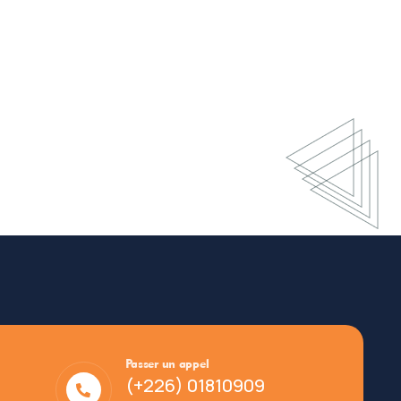
Passer un appel
(+226) 01810909