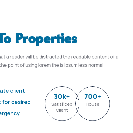
o Properties
that a reader will be distracted the readable content of a
the point of using lorem the is Ipsum less normal
ate client
30
k
+
700
+
t for desired
Satisficed
House
Client
ergency