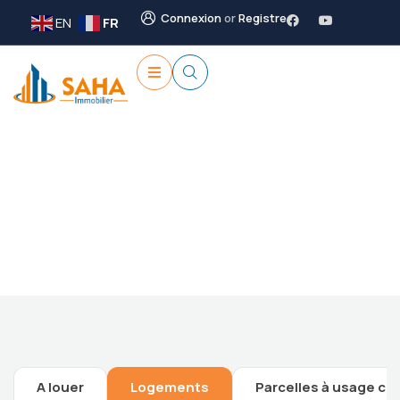
Connexion
or
Registre
EN
FR
Future Dream Home
Providing the best Real Estate services
A louer
Logements
Parcelles à usage co