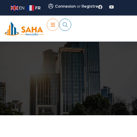
Connexion
or
Registre
EN
FR