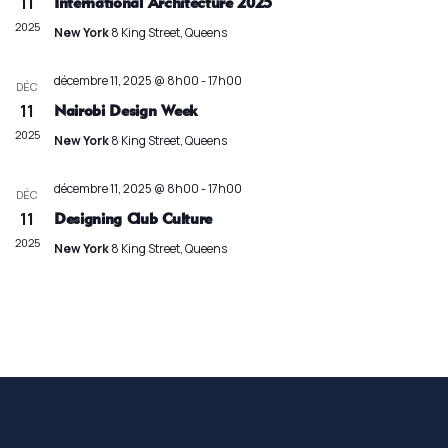
vues
11
International Architecture 2025
Évène
2025
New York
8 King Street, Queens
décembre 11, 2025 @ 8h00
-
17h00
DÉC
11
Nairobi Design Week
2025
New York
8 King Street, Queens
décembre 11, 2025 @ 8h00
-
17h00
DÉC
11
Designing Club Culture
2025
New York
8 King Street, Queens