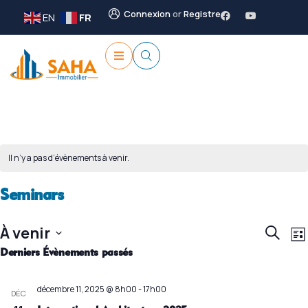
Connexion
or
Registre
EN
FR
Il n’y a pas d’évènements à venir.
Seminars
Reche
N
À venir
Recher
Lis
d
et
Sélectionnez
Derniers Évènements passés
v
naviga
une
É
de
date.
décembre 11, 2025 @ 8h00
-
17h00
DÉC