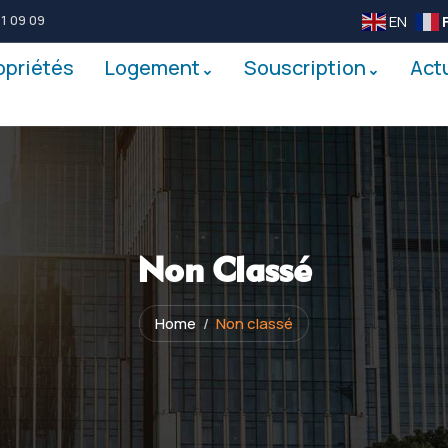
EN
1 09 09
opriétés
Logement
Souscription
Act
Non Classé
Home
Non classé