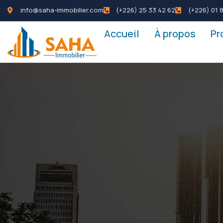
info@saha-immobilier.com
(+226) 25 33 42 62
(+226) 01 8
Accueil
À propos
Pr