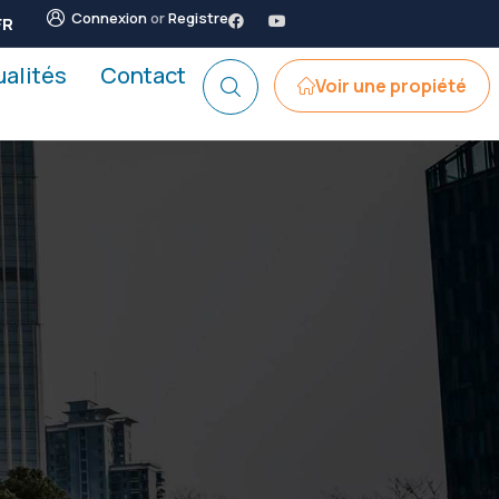
Connexion
or
Registre
FR
ualités
Contact
Voir une propiété