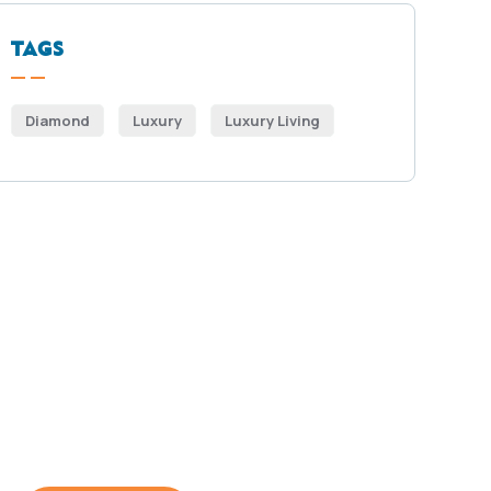
TAGS
Diamond
Luxury
Luxury Living
Get Free
Consultations
SPECIAL ADVISORS
Quis autem vel eum iure
repreh ende