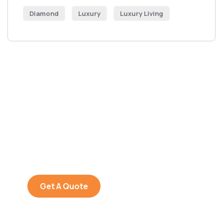
Diamond
Luxury
Luxury Living
Get Free
Consultations
SPECIAL ADVISORS
Quis autem vel eum iure
repreh ende
Get A Quote