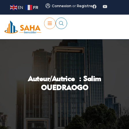
Connexion
or
Registre
EN
FR
Auteur/autrice :
Salim
OUEDRAOGO