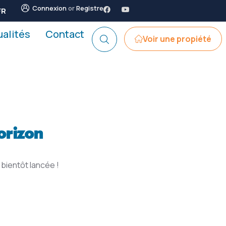
Connexion
or
Registre
FR
ualités
Contact
Voir une propiété
orizon
bientôt lancée !