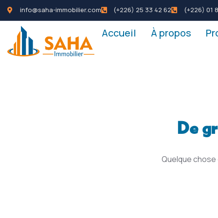
info@saha-immobilier.com
(+226) 25 33 42 62
(+226) 01 8
Accueil
À propos
Pr
De gr
Quelque chose d